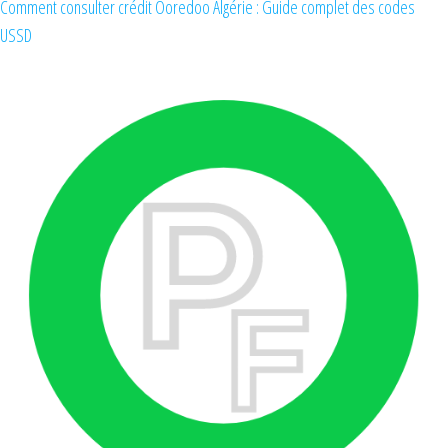
Comment consulter crédit Ooredoo Algérie : Guide complet des codes
USSD