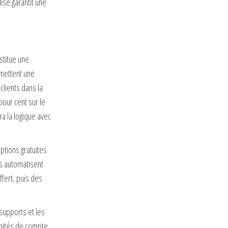
isé garantit une
stitue une
rmettent une
clients dans la
pour cent sur le
a la logique avec
ptions gratuites
és automatisent
ffert, puis des
 supports et les
 unités de compte