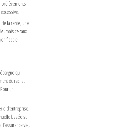
les prélèvements
 excessive.
 de la rente, une
le, mais ce taux
ion fiscale
’épargne qui
ment du rachat.
 Pour un
rie d’entreprise.
nnuelle basée sur
c l’assurance vie,