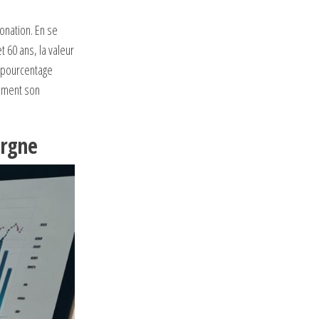
onation. En se
t 60 ans, la valeur
e pourcentage
vement son
argne