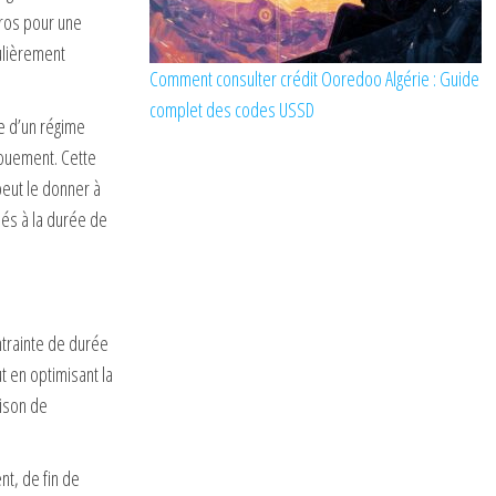
uros pour une
culièrement
Comment consulter crédit Ooredoo Algérie : Guide
complet des codes USSD
e d’un régime
nouement. Cette
peut le donner à
iés à la durée de
ntrainte de durée
t en optimisant la
aison de
nt, de fin de