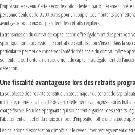
l’impôt sur le revenu. Cette seconde option devient particulièrement intéres
personne seule et de 9 200 euros pour un couple. Ces montants permettent de l
avantageux pour ceux qui planifient des retraits réguliers.
La transmission du contrat de capitalisation offre également des perspectiv
spécifique hors succession, le contrat de capitalisation s’inscrit dans la s
particularité permet de conserver l’antériorité fiscale du contrat, même aprè
son enfant, qui héritera non seulement du capital mais également de l’ancie
détention.
Une fiscalité avantageuse lors des retraits pro
La souplesse des retraits constitue un atout majeur du contrat de capitalisat
minimale, même si la fiscalité devient réellement avantageuse après huit ans.
charge fiscale. Pour les épargnants qui souhaitent organiser des retraits rég
l’abattement annuel et du choix du mode d’imposition offre une latitude appr
Les situations d’exonération d’impôt sur le revenu méritent également d’être s