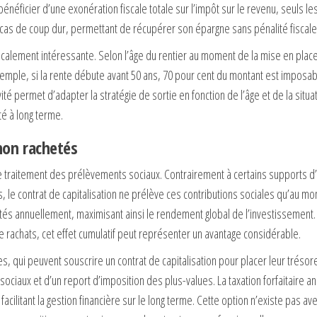
bénéficier d’une exonération fiscale totale sur l’impôt sur le revenu, seuls 
 cas de coup dur, permettant de récupérer son épargne sans pénalité fiscale
scalement intéressante. Selon l’âge du rentier au moment de la mise en place
xemple, si la rente débute avant 50 ans, 70 pour cent du montant est imposab
 permet d’adapter la stratégie de sortie en fonction de l’âge et de la situat
té à long terme.
non rachetés
 le traitement des prélèvements sociaux. Contrairement à certains supports d
le contrat de capitalisation ne prélève ces contributions sociales qu’au mo
tés annuellement, maximisant ainsi le rendement global de l’investissement.
 rachats, cet effet cumulatif peut représenter un avantage considérable.
 qui peuvent souscrire un contrat de capitalisation pour placer leur trésore
ciaux et d’un report d’imposition des plus-values. La taxation forfaitaire a
cilitant la gestion financière sur le long terme. Cette option n’existe pas ave