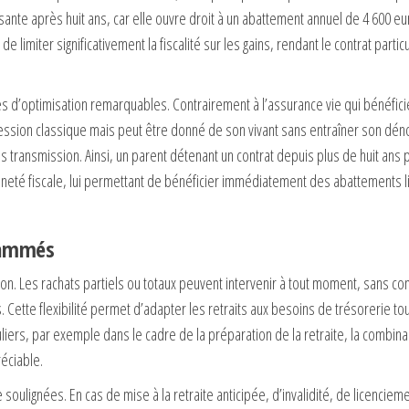
sante après huit ans, car elle ouvre droit à un abattement annuel de 4 600 e
imiter significativement la fiscalité sur les gains, rendant le contrat parti
es d’optimisation remarquables. Contrairement à l’assurance vie qui bénéfici
uccession classique mais peut être donné de son vivant sans entraîner son dé
s transmission. Ainsi, un parent détenant un contrat depuis plus de huit ans 
nneté fiscale, lui permettant de bénéficier immédiatement des abattements l
grammés
ion. Les rachats partiels ou totaux peuvent intervenir à tout moment, sans co
 Cette flexibilité permet d’adapter les retraits aux besoins de trésorerie tou
uliers, par exemple dans le cadre de la préparation de la retraite, la combin
éciable.
oulignées. En cas de mise à la retraite anticipée, d’invalidité, de licencieme