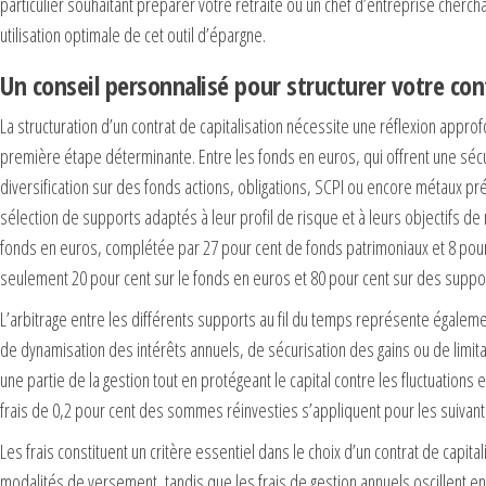
particulier souhaitant préparer votre retraite ou un chef d’entreprise cherc
utilisation optimale de cet outil d’épargne.
Un conseil personnalisé pour structurer votre con
La structuration d’un contrat de capitalisation nécessite une réflexion appr
première étape déterminante. Entre les fonds en euros, qui offrent une séc
diversification sur des fonds actions, obligations, SCPI ou encore métaux p
sélection de supports adaptés à leur profil de risque et à leurs objectifs de
fonds en euros, complétée par 27 pour cent de fonds patrimoniaux et 8 pour 
seulement 20 pour cent sur le fonds en euros et 80 pour cent sur des suppor
L’arbitrage entre les différents supports au fil du temps représente égalem
de dynamisation des intérêts annuels, de sécurisation des gains ou de limi
une partie de la gestion tout en protégeant le capital contre les fluctuatio
frais de 0,2 pour cent des sommes réinvesties s’appliquent pour les suivants
Les frais constituent un critère essentiel dans le choix d’un contrat de capit
modalités de versement, tandis que les frais de gestion annuels oscillent en