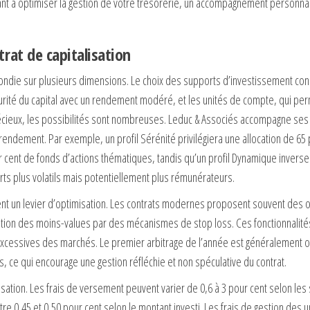
hant à optimiser la gestion de votre trésorerie, un accompagnement personnal
trat de capitalisation
ofondie sur plusieurs dimensions. Le choix des supports d’investissement con
urité du capital avec un rendement modéré, et les unités de compte, qui pe
récieux, les possibilités sont nombreuses. Leduc & Associés accompagne ses 
 rendement. Par exemple, un profil Sérénité privilégiera une allocation de 65 
cent de fonds d’actions thématiques, tandis qu’un profil Dynamique inverser
ts plus volatils mais potentiellement plus rémunérateurs.
ent un levier d’optimisation. Les contrats modernes proposent souvent des o
tation des moins-values par des mécanismes de stop loss. Ces fonctionnalit
ns excessives des marchés. Le premier arbitrage de l’année est généralement o
, ce qui encourage une gestion réfléchie et non spéculative du contrat.
alisation. Les frais de versement peuvent varier de 0,6 à 3 pour cent selon les
tre 0,45 et 0,50 pour cent selon le montant investi. Les frais de gestion des