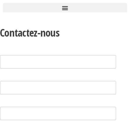
Contactez-nous
Votre nom
Votre e-mail
Objet
Votre message (facultatif)